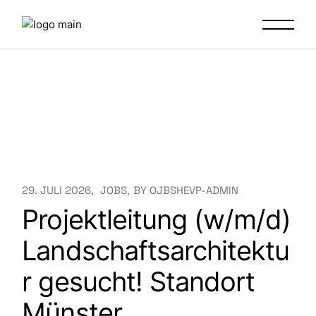
Skip
to
the
content
29. JULI 2026
JOBS
BY
OJBSHEVP-ADMIN
Projektleitung (w/m/d)
Landschaftsarchitektu
r gesucht! Standort
Münster