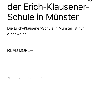
der Erich-Klausener-
Schule in Münster
Die Erich-Klausener-Schule in Münster ist nun
eingeweiht.
READ MORE
Seitennummerierung
1
2
3
der
Beiträge