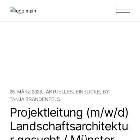
Skip
to
the
content
26. MÄRZ 2026
AKTUELLES
EINBLICKE
BY
TANJA BRANDENFELS
Projektleitung (m/w/d)
Landschaftsarchitektu
r gesucht / Münster