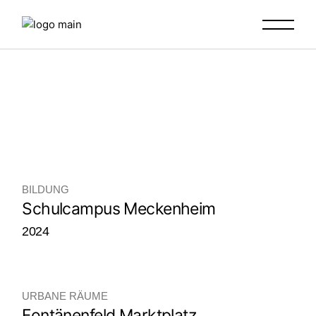
Skip
to
the
content
BILDUNG
Schulcampus Meckenheim
2024
URBANE RÄUME
Fontänenfeld Marktplatz