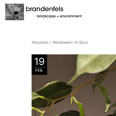
Skip
to
the
content
Aktuelles
Waldbaden im Büro
19
FEB.