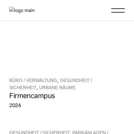
Skip
to
the
content
BÜRO / VERWALTUNG
GESUNDHEIT /
SICHERHEIT
URBANE RÄUME
Firmencampus
2024
GESUNDHEIT / SICHERHEIT
PARKANLAGEN /